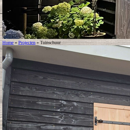
Home
»
Projecten
»
Tuinschuur