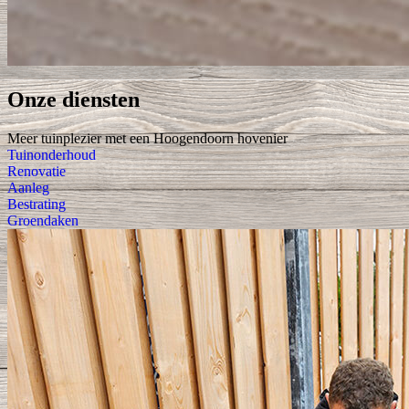
Onze diensten
Meer tuinplezier met een Hoogendoorn hovenier
Tuinonderhoud
Renovatie
Aanleg
Bestrating
Groendaken