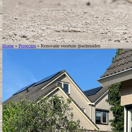
Home
»
Projecten
»
Renovatie voortuin ijsselmuiden