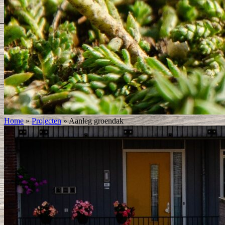
Home
»
Projecten
»
Aanleg groendak