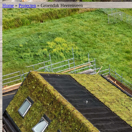
Home
»
Projecten
»
Groendak Heerenveen