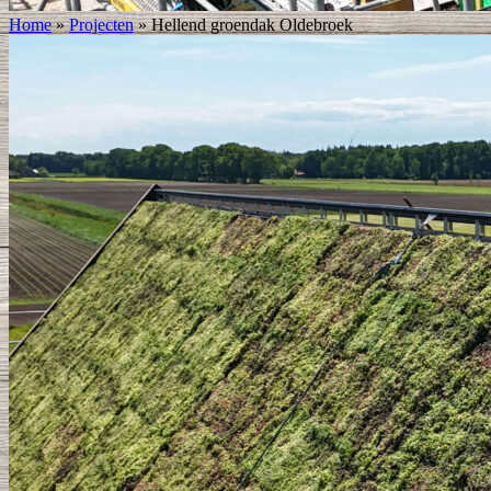
Home
»
Projecten
»
Hellend groendak Oldebroek